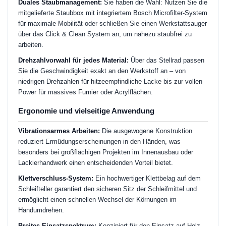
Duales Staubmanagement:
Sie haben die Wahl: Nutzen Sie die
mitgelieferte Staubbox mit integriertem Bosch Microfilter-System
für maximale Mobilität oder schließen Sie einen Werkstattsauger
über das Click & Clean System an, um nahezu staubfrei zu
arbeiten.
Drehzahlvorwahl für jedes Material:
Über das Stellrad passen
Sie die Geschwindigkeit exakt an den Werkstoff an – von
niedrigen Drehzahlen für hitzeempfindliche Lacke bis zur vollen
Power für massives Furnier oder Acrylflächen.
Ergonomie und vielseitige Anwendung
Vibrationsarmes Arbeiten:
Die ausgewogene Konstruktion
reduziert Ermüdungserscheinungen in den Händen, was
besonders bei großflächigen Projekten im Innenausbau oder
Lackierhandwerk einen entscheidenden Vorteil bietet.
Klettverschluss-System:
Ein hochwertiger Klettbelag auf dem
Schleifteller garantiert den sicheren Sitz der Schleifmittel und
ermöglicht einen schnellen Wechsel der Körnungen im
Handumdrehen.
Breites Einsatzspektrum:
Konzipiert für den Einsatz auf Holz,