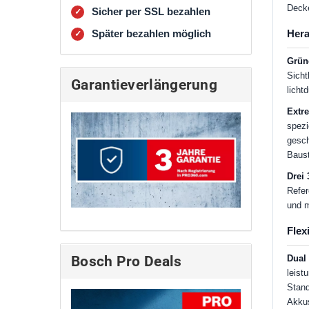
Decke
Sicher per SSL bezahlen
✓
Später bezahlen möglich
Hera
✓
Grün
Sicht
Garantieverlängerung
licht
Extre
spezi
gesch
Baust
Drei 
Refer
und m
Flex
Dual
Bosch Pro Deals
leist
Stand
Akkus