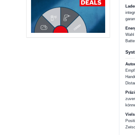
Laden
integ
garant
Ener
Wahl 
Batte
Syst
Auto
Empfä
Handu
Dista
Präz
zuver
könn
Viels
Posit
Zwis