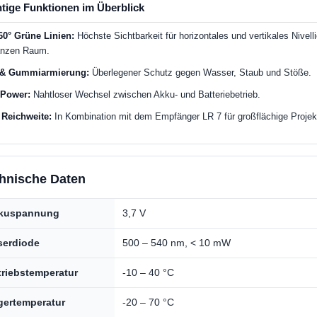
tige Funktionen im Überblick
60° Grüne Linien:
Höchste Sichtbarkeit für horizontales und vertikales Nivell
anzen Raum.
 & Gummiarmierung:
Überlegener Schutz gegen Wasser, Staub und Stöße.
 Power:
Nahtloser Wechsel zwischen Akku- und Batteriebetrieb.
 Reichweite:
In Kombination mit dem Empfänger LR 7 für großflächige Projek
hnische Daten
kuspannung
3,7 V
serdiode
500 – 540 nm, < 10 mW
triebstemperatur
-10 – 40 °C
gertemperatur
-20 – 70 °C