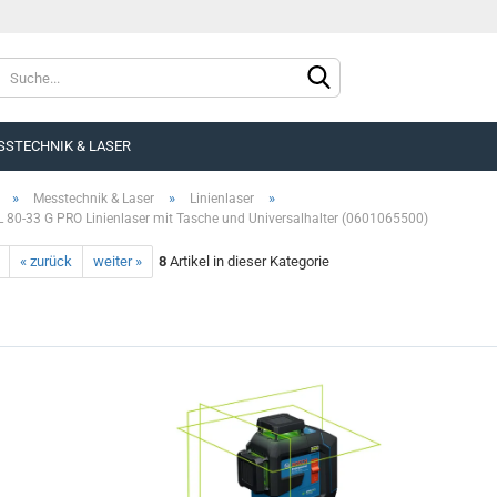
SSTECHNIK & LASER
»
»
»
Messtechnik & Laser
Linienlaser
 80-33 G PRO Linienlaser mit Tasche und Universalhalter (0601065500)
« zurück
weiter »
8
Artikel in dieser Kategorie
Konto e
Passwo