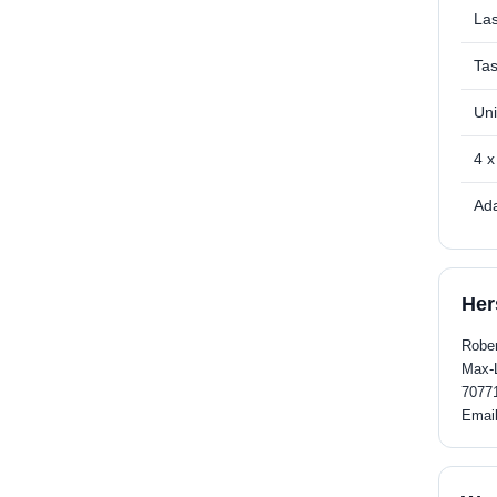
Las
Ta
Uni
4 x
Ada
Her
Robe
Max-L
70771
Emai