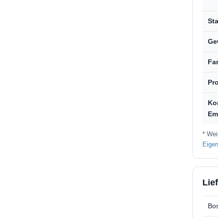
St
Gew
Far
Pro
Ko
Em
* Wei
Eigen
Lie
Bos