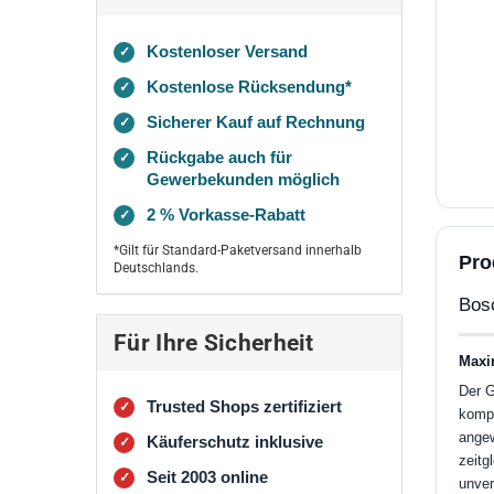
Kostenloser Versand
✓
Kostenlose Rücksendung*
✓
Sicherer Kauf auf Rechnung
✓
Rückgabe auch für
✓
Gewerbekunden möglich
2 % Vorkasse-Rabatt
✓
*Gilt für Standard-Paketversand innerhalb
Pro
Deutschlands.
Bosc
Für Ihre Sicherheit
Maxi
Der G
Trusted Shops zertifiziert
✓
kompl
angew
Käuferschutz inklusive
✓
zeitg
Seit 2003 online
✓
unver