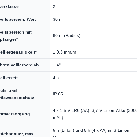
serklasse
2
eitsbereich, Wert
30 m
eitsbereich mit
80 m (Radius)
pfänger*
elliergenauigkeit*
± 0,3 mm/m
bstnivellierbereich
± 4°
ellierzeit
4 s
aub- und
IP 65
ritzwasserschutz
4 x 1,5-V-LR6 (AA), 3,7-V-Li-Ion-Akku (300
romversorgung
mAh)
5 h (Li-Ion) und 5 h (4 x AA) im 3-Linien-
riebsdauer, max.