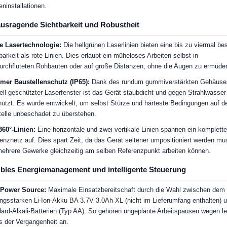
ninstallationen.
usragende Sichtbarkeit und Robustheit
e Lasertechnologie:
Die hellgrünen Laserlinien bieten eine bis zu viermal be
barkeit als rote Linien. Dies erlaubt ein müheloses Arbeiten selbst in
durchfluteten Rohbauten oder auf große Distanzen, ohne die Augen zu ermüde
mer Baustellenschutz (IP65):
Dank des rundum gummiverstärkten Gehäuse
ell geschützter Laserfenster ist das Gerät staubdicht und gegen Strahlwasser
ützt. Es wurde entwickelt, um selbst Stürze und härteste Bedingungen auf d
elle unbeschadet zu überstehen.
360°-Linien:
Eine horizontale und zwei vertikale Linien spannen ein komplett
enznetz auf. Dies spart Zeit, da das Gerät seltener umpositioniert werden mu
ehrere Gewerke gleichzeitig am selben Referenzpunkt arbeiten können.
ibles Energiemanagement und intelligente Steuerung
 Power Source:
Maximale Einsatzbereitschaft durch die Wahl zwischen dem
ungsstarken Li-Ion-Akku BA 3.7V 3.0Ah XL (nicht im Lieferumfang enthalten) 
ard-Alkali-Batterien (Typ AA). So gehören ungeplante Arbeitspausen wegen le
 der Vergangenheit an.