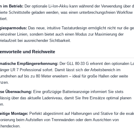
 im Betrieb:
Der optionale Li-Ion-Akku kann während der Verwendung über d
rierte Schnittstelle geladen werden, was einen unterbrechungsfreien Workflow
iert.
giesparmodus:
Das neue, intuitive Tastaturdesign ermöglicht nicht nur die ge
einzelner Linien, sondern bietet auch einen Modus zur Maximierung der
rielaufzeit bei ausreichender Sichtbarkeit.
emvorteile und Reichweite
matische Empfängererkennung:
Der GLL 80-33 G erkennt den optionalen La
nger LR 7 Professional sofort. Damit lässt sich der Arbeitsbereich im
mdrehen auf bis zu 80 Meter erweitern – ideal für große Hallen oder weite
nzen.
ise Überwachung:
Eine großzügige Batterieanzeige informiert Sie stets
lässig über das aktuelle Ladeniveau, damit Sie Ihre Einsätze optimal planen
en.
eitige Montage:
Perfekt abgestimmt auf Halterungen und Stative für die exak
ionierung beim Aufstellen von Trennwänden oder dem Ausrichten von
chendecken.