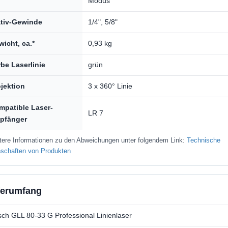
Modus
ativ-Gewinde
1/4", 5/8"
icht, ca.*
0,93 kg
be Laserlinie
grün
jektion
3 x 360° Linie
mpatible Laser-
LR 7
pfänger
tere Informationen zu den Abweichungen unter folgendem Link:
Technische
schaften von Produkten
ferumfang
ch GLL 80-33 G Professional Linienlaser