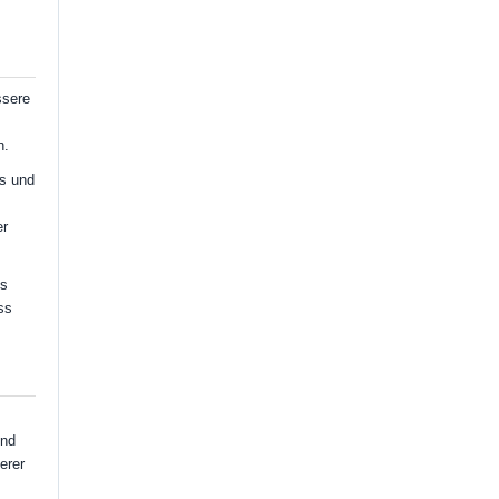
ssere
n.
s und
er
es
ss
und
erer