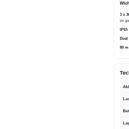
Wich
3 x 3
im g
IP65
Dual
80 m
Tec
Ak
La
Be
La