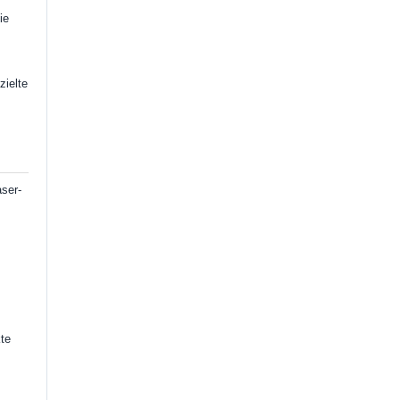
ie
zielte
ser-
te