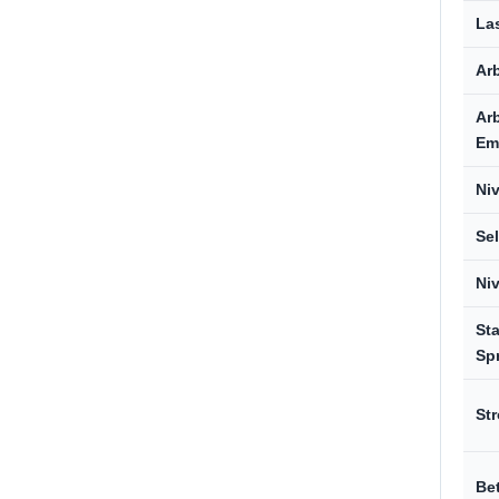
La
Arb
Arb
Em
Niv
Sel
Niv
St
Sp
St
Bet