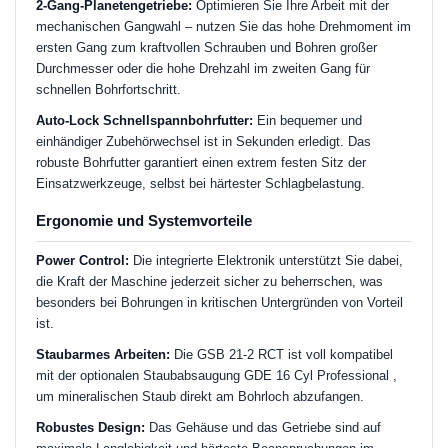
2-Gang-Planetengetriebe:
Optimieren Sie Ihre Arbeit mit der
mechanischen Gangwahl – nutzen Sie das hohe Drehmoment im
ersten Gang zum kraftvollen Schrauben und Bohren großer
Durchmesser oder die hohe Drehzahl im zweiten Gang für
schnellen Bohrfortschritt.
Auto-Lock Schnellspannbohrfutter:
Ein bequemer und
einhändiger Zubehörwechsel ist in Sekunden erledigt. Das
robuste Bohrfutter garantiert einen extrem festen Sitz der
Einsatzwerkzeuge, selbst bei härtester Schlagbelastung.
Ergonomie und Systemvorteile
Power Control:
Die integrierte Elektronik unterstützt Sie dabei,
die Kraft der Maschine jederzeit sicher zu beherrschen, was
besonders bei Bohrungen in kritischen Untergründen von Vorteil
ist.
Staubarmes Arbeiten:
Die GSB 21-2 RCT ist voll kompatibel
mit der optionalen Staubabsaugung GDE 16 Cyl Professional ,
um mineralischen Staub direkt am Bohrloch abzufangen.
Robustes Design:
Das Gehäuse und das Getriebe sind auf