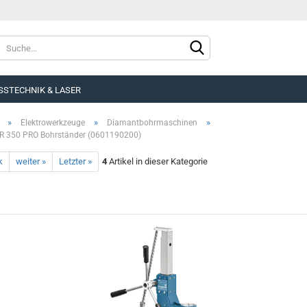
SSTECHNIK & LASER
»
»
»
Elektrowerkzeuge
Diamantbohrmaschinen
R 350 PRO Bohrständer (0601190200)
k
weiter »
Letzter »
4
Artikel in dieser Kategorie
Konto e
Passwo