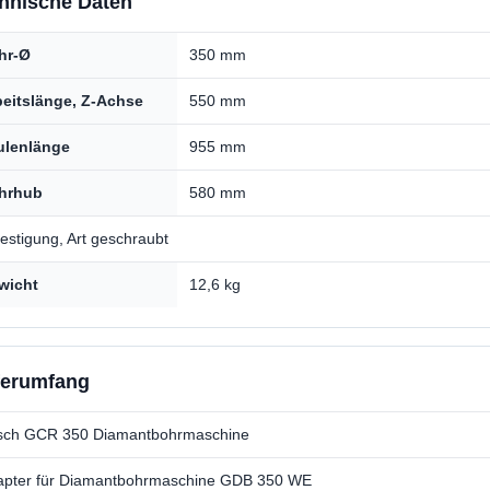
hnische Daten
hr-Ø
350 mm
beitslänge, Z-Achse
550 mm
ulenlänge
955 mm
hrhub
580 mm
estigung, Art geschraubt
wicht
12,6 kg
ferumfang
sch GCR 350 Diamantbohrmaschine
apter für Diamantbohrmaschine GDB 350 WE