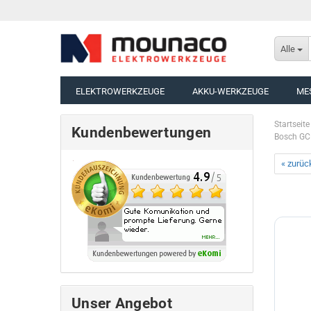
Alle
ELEKTROWERKZEUGE
AKKU-WERKZEUGE
ME
Startseite
Kundenbewertungen
Bosch GC
« zurüc
Unser Angebot