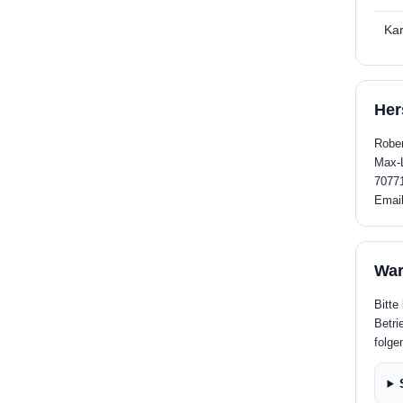
Kar
Her
Robe
Max-L
70771
Emai
War
Bitte
Betri
folge