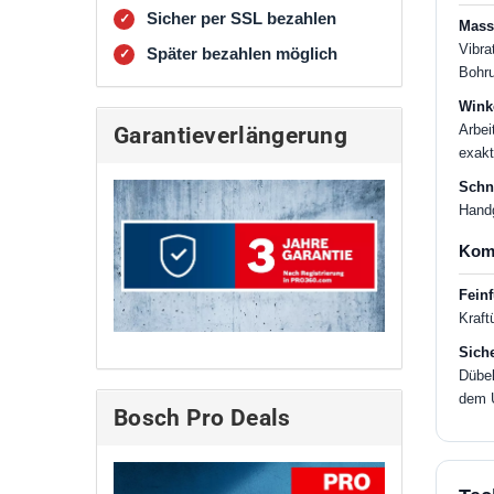
Sicher per SSL bezahlen
✓
Mass
Vibra
Später bezahlen möglich
✓
Bohru
Wink
Arbei
Garantieverlängerung
exak
Schne
Handg
Kom
Feinf
Kraft
Siche
Dübel
dem U
Bosch Pro Deals