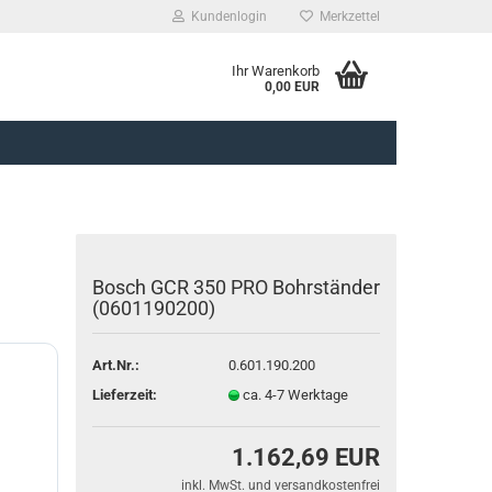
Kundenlogin
Merkzettel
Ihr Warenkorb
0,00 EUR
Bosch GCR 350 PRO Bohrständer
(0601190200)
rstellen
rt vergessen?
Art.Nr.:
0.601.190.200
Lieferzeit:
ca. 4-7 Werktage
1.162,69 EUR