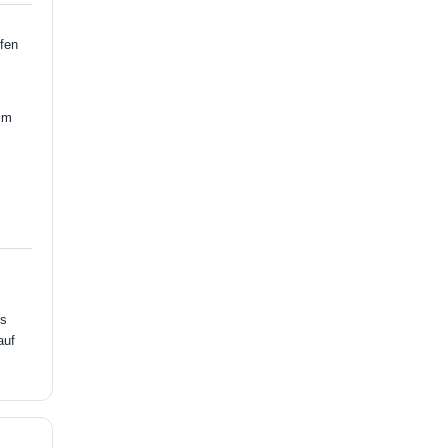
fen
im
ls
auf