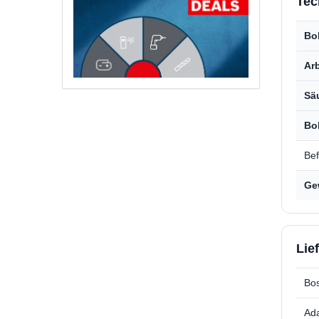
Tec
Bo
Ar
Sä
Bo
Bef
Ge
Lie
Bo
Ad