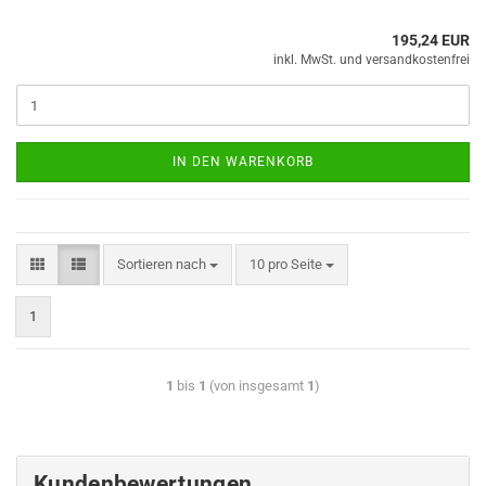
195,24 EUR
IN DEN WARENKORB
Sortieren nach
10 pro Seite
1
1
bis
1
(von insgesamt
1
)
Kundenbewertungen