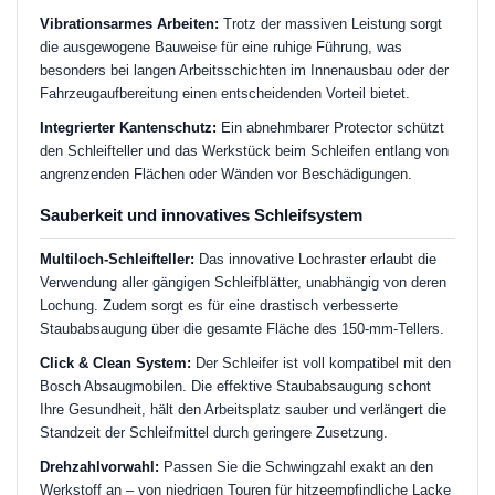
Vibrationsarmes Arbeiten:
Trotz der massiven Leistung sorgt
die ausgewogene Bauweise für eine ruhige Führung, was
besonders bei langen Arbeitsschichten im Innenausbau oder der
Fahrzeugaufbereitung einen entscheidenden Vorteil bietet.
Integrierter Kantenschutz:
Ein abnehmbarer Protector schützt
den Schleifteller und das Werkstück beim Schleifen entlang von
angrenzenden Flächen oder Wänden vor Beschädigungen.
Sauberkeit und innovatives Schleifsystem
Multiloch-Schleifteller:
Das innovative Lochraster erlaubt die
Verwendung aller gängigen Schleifblätter, unabhängig von deren
Lochung. Zudem sorgt es für eine drastisch verbesserte
Staubabsaugung über die gesamte Fläche des 150-mm-Tellers.
Click & Clean System:
Der Schleifer ist voll kompatibel mit den
Bosch Absaugmobilen. Die effektive Staubabsaugung schont
Ihre Gesundheit, hält den Arbeitsplatz sauber und verlängert die
Standzeit der Schleifmittel durch geringere Zusetzung.
Drehzahlvorwahl:
Passen Sie die Schwingzahl exakt an den
Werkstoff an – von niedrigen Touren für hitzeempfindliche Lacke