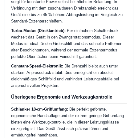
sorgt für konstante Power selbst bei höchster Belastung. In
Verbindung mit dem zuschaltbaren Direktantrieb erreicht das
Gerät eine bis zu 45 % höhere Abtragsleistung im Vergleich zu
Standard-Exzenterschleifern.
Turbo-Modus (Direktantrieb):
Per einfachem Schalterdruck
wechselt das Gerät in den Zwangsrotationsmodus. Dieser
Modus ist ideal für den Grobschliff und das schnelle Entfernen
alter Beschichtungen, während der normale Exzentermodus
perfekte Oberflächen beim Feinschliff garantiert.
Constant-Speed-Elektronik:
Die Drehzahl bleibt auch unter
starkem Anpressdruck stabil. Dies ermöglicht ein absolut
gleichmäßiges Schliffbild und verhindert Leistungsabfälle bei
anspruchsvollen Projekten.
Überlegene Ergonomie und Werkzeugkontrolle
Schlanker 18-cm-Griffumfang:
Die perfekt geformte,
ergonomische Handauflage und der extrem geringe Griffumfang
bieten eine Werkzeugkontrolle, die in dieser Leistungsklasse
einzigartig ist. Das Gerät lässt sich präzise führen und
ermüdungsfrei handhaben.